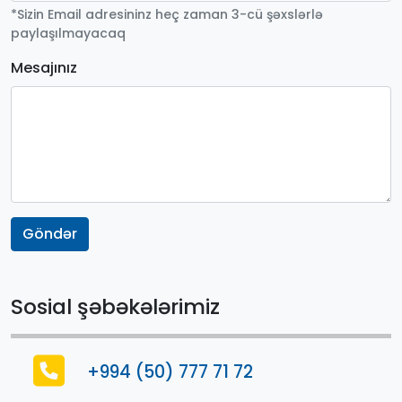
*Sizin Email adresininz heç zaman 3-cü şəxslərlə
paylaşılmayacaq
Mesajınız
Göndər
Sosial şəbəkələrimiz
+994 (50) 777 71 72