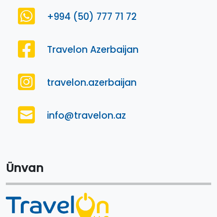
+994 (50) 777 71 72
Travelon Azerbaijan
travelon.azerbaijan
info@travelon.az
Ünvan