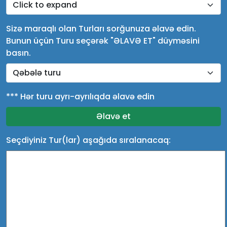
Sizə maraqlı olan Turları sorğunuza əlavə edin.
Bunun üçün Turu seçərək "ƏLAVƏ ET" düyməsini
basın.
*** Hər turu ayrı-ayrılıqda əlavə edin
Seçdiyiniz Tur(lar) aşağıda sıralanacaq: