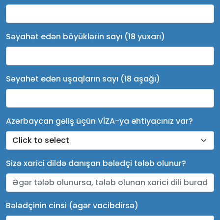
Səyahət edən böyüklərin sayı (18 yuxarı)
Səyahət edən uşaqların sayı (18 aşağı)
Azərbaycan gəliş üçün VİZA-ya ehtiyacınız var?
Sizə xarici dildə danışan bələdçi tələb olunur?
Bələdçinin cinsi (əgər vacibdirsə)